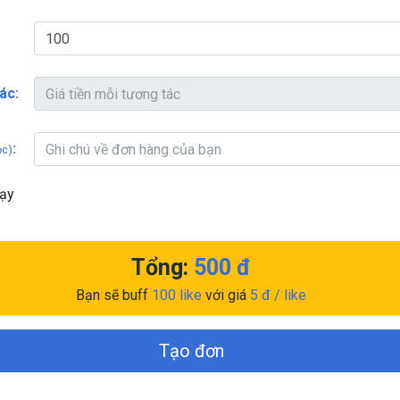
ác:
:
ộc)
hạy
Tổng:
500
đ
Bạn sẽ buff
100
like
với giá
5
đ / like
Tạo đơn