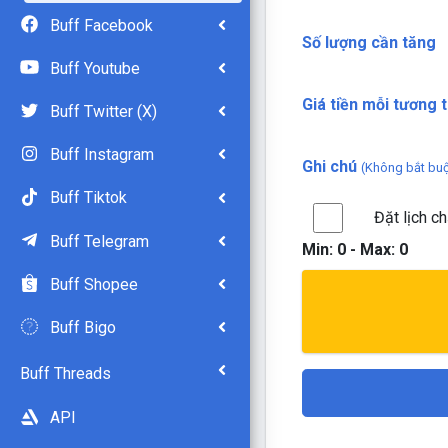
Buff Facebook
Số lượng cần tăng
Buff Youtube
Giá tiền mỗi tương t
Buff Twitter (X)
Buff Instagram
Ghi chú
(Không bắt bu
Buff Tiktok
Đặt lịch c
Buff Telegram
Min:
0
- Max:
0
Buff Shopee
Buff Bigo
Buff Threads
API