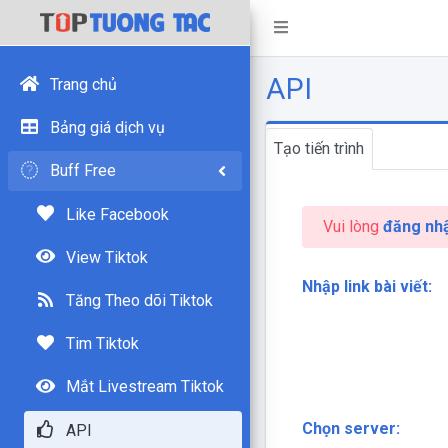
API
Trang chủ
Bảng giá dịch vụ
Tạo tiến trình
Buff Free
Like Facebook
Vui lòng
đăng nh
View Tiktok
Nhập link bài viết:
Tăng Theo dõi Tiktok
Tim Tiktok
Mắt Livestream Tiktok
Chọn server:
API