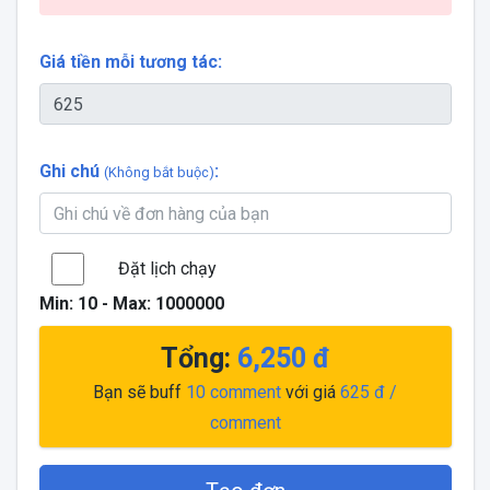
Giá tiền mỗi tương tác:
Ghi chú
:
(Không bắt buộc)
Đặt lịch chạy
Min:
10
- Max:
1000000
Tổng:
6,250
đ
Bạn sẽ buff
10
comment
với giá
625
đ /
comment