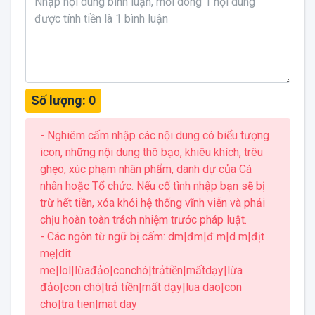
Số lượng:
0
- Nghiêm cấm nhập các nội dung có biểu tượng
icon, những nội dung thô bạo, khiêu khích, trêu
ghẹo, xúc phạm nhân phẩm, danh dự của Cá
nhân hoặc Tổ chức. Nếu cố tình nhập bạn sẽ bị
trừ hết tiền, xóa khỏi hệ thống vĩnh viễn và phải
chịu hoàn toàn trách nhiệm trước pháp luật.
- Các ngôn từ ngữ bị cấm: dm|đm|đ m|d m|địt
mẹ|dit
me|lol|lừađảo|conchó|trảtiền|mấtdạy|lừa
đảo|con chó|trả tiền|mất dạy|lua dao|con
cho|tra tien|mat day