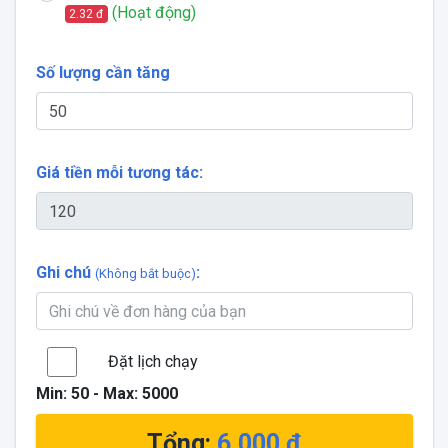
(Hoạt động)
2.32 đ
Số lượng cần tăng
Giá tiền mỗi tương tác:
Ghi chú
:
(Không bắt buộc)
Đặt lịch chạy
Min:
50
- Max:
5000
Tổng:
6,000
đ