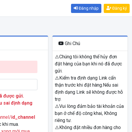
Đăng nhập
Đăng ký
Ghi Chú
⚠️Chúng tôi không thể hủy đơn
đặt hàng của bạn khi nó đã được
gửi.
⚠️Kiểm tra định dạng Link cẩn
thận trước khi đặt hàng.Nếu sai
định dạng Link sẽ không được hỗ
ã được gửi.
trợ.
u sai định dạng
⚠️Vui lòng đảm bảo tài khoản của
bạn ở chế độ công khai, Không
nnel/
id_channel
riêng tư.
c khi mua.
⚠️Không đặt nhiều đơn hàng cho
y xong mới mua