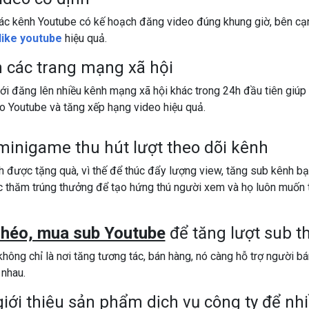
ác kênh Youtube có kế hoạch đăng video đúng khung giờ, bên cạ
like youtube
hiệu quả.
n các trang mạng xã hội
ới đăng lên nhiều kênh mạng xã hội khác trong 24h đầu tiên giúp
o Youtube và tăng xếp hạng video hiệu quả.
minigame thu hút lượt theo dõi kênh
 được tặng quà, vì thế để thúc đẩy lượng view, tăng sub kênh bạ
ốc thăm trúng thưởng để tạo hứng thú người xem và họ luôn muốn 
chéo, mua sub Youtube
để tăng lượt sub t
hông chỉ là nơi tăng tương tác, bán hàng, nó càng hỗ trợ người bán
 nhau.
iới thiệu sản phẩm dịch vụ công ty để nhi