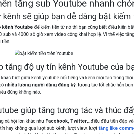
nên tăng sub Youtube nhanh chó
 kênh sẽ giúp bạn dễ dàng bật kiếm 
o
kênh Youtube
để kiếm tiền từ nó thì bạn cũng biết điều kiện b
00 sub và 4000 số giờ xem video công khai hợp lệ. Vì thế việc t
tiền.
p tăng độ uy tín kênh Youtube của b
 khác biệt giữa kênh youtube nổi tiếng và kênh mới tạo trong thờ
có
nhiều lượng người dùng đăng ký
, tương tác tốt chắc hẳn bạn
hiều đúng không nào.
ube giúp tăng tương tác và thúc đẩy 
g xã hội lớn khác như
Facebook, Twitter,
...điều đầu tiên đập v
tín hay không qua lượt sub kênh, lượt view, lượt
tăng like comm