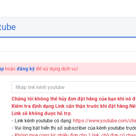
tube
ập
hoặc
đăng ký
để sử dụng dịch vụ!
Chúng tôi không thể hủy đơn đặt hàng của bạn khi nó đ
Kiểm tra định dạng Link cẩn thận trước khi đặt hàng.Nế
Link sẽ không được hỗ trợ.
- Link kênh youtube có dạng:
https://www.youtube.com/cha
- Vui lòng bật hiển thị số subscriber của kênh youtube trướ
- Không mua cùng lúc nhiều đơn cho 1 link, chờ đơn cũ chạ