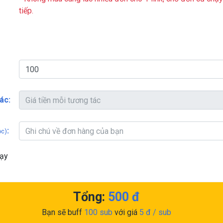
tiếp.
ác:
:
ộc)
hạy
Tổng:
500
đ
Bạn sẽ buff
100
sub
với giá
5
đ / sub