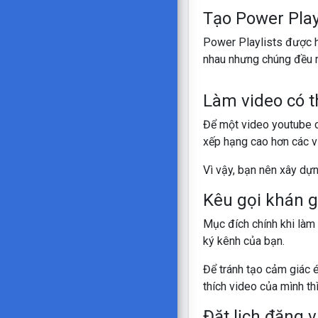
Tạo Power Playl
Power Playlists được h
nhau nhưng chúng đều r
Làm video có t
Để một video youtube có
xếp hạng cao hơn các 
Vì vậy, bạn nên xây dự
Kêu gọi khán g
Mục đích chính khi làm
ký kênh của bạn.
Để tránh tạo cảm giác é
thích video của mình th
Đặt lịch đăng v