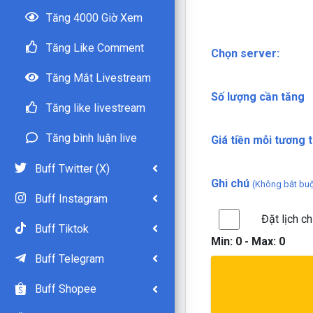
Tăng 4000 Giờ Xem
Tăng Like Comment
Chọn server:
Tăng Mắt Livestream
Số lượng cần tăng
Tăng like livestream
Tăng bình luận live
Giá tiền mỗi tương t
Buff Twitter (X)
Ghi chú
(Không bắt bu
Buff Instagram
Đặt lịch c
Buff Tiktok
Min:
0
- Max:
0
Buff Telegram
Buff Shopee