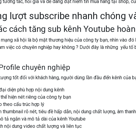
 tương tác, hỏi giá và dễ dàng đặt niềm tin mua hàng tại shop, c
g lượt subscribe nhanh chóng v
c cách tăng sub kênh Youtube hoàn
 mạng xã hội là bộ mặt thương hiệu của công ty bạn, nhìn vào đ
 làm việc có chuyên nghiệp hay không ? Dưới đây là những yếu tố 
rofile chuyên nghiệp
 tượng tốt đối với khách hàng, người dùng lần đầu đến kênh của b
 đại diện phù hợp nội dung kênh
 thể hiện nét riêng của công ty bạn
 theo cấu trúc hợp lý
 thumbnail rõ nét, tiêu đề hấp dẫn, nội dung chất lượng, âm than
mô tả ngắn và mô tả dài của kênh Youtube
 nội dung video chất lượng và liên tục