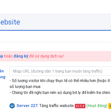
Website
ập
hoặc
đăng ký
để sử dụng dịch vụ!
ẫn
ăng
- Số lượng visitor khi chạy thực tế có thể nhiều hơn (hoặc ít
số lượng bạn mua
- Chúng tôi đề nghị bạn nên sử dụng bit.ly để kiểm tra chéo 
Server 227:
Tăng traffic website
(Hoạt động)
62.5 đ