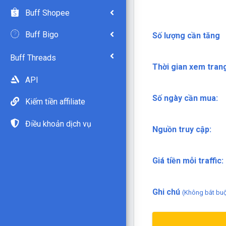
Buff Shopee
Buff Bigo
Số lượng cần tăng
Buff Threads
Thời gian xem trang
API
Số ngày cần mua:
Kiếm tiền affiliate
Điều khoản dịch vụ
Nguồn truy cập:
Giá tiền mỗi traffic:
Ghi chú
(Không bắt bu