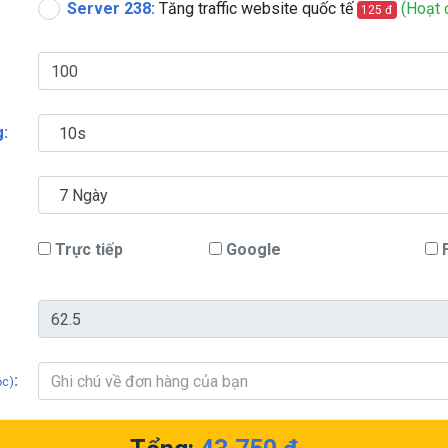
Server 238:
Tăng traffic website quốc tế
(Hoạt 
125 đ
:
10s
7 Ngày
Trực tiếp
Google
:
ộc)