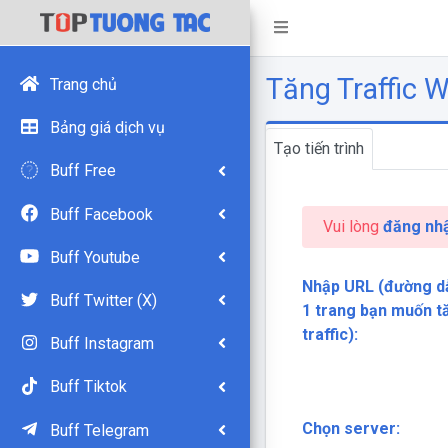
Tăng Traffic 
Trang chủ
Bảng giá dịch vụ
Tạo tiến trình
Buff Free
Buff Facebook
Vui lòng
đăng nh
Buff Youtube
Nhập URL (đường d
Buff Twitter (X)
1 trang bạn muốn t
traffic):
Buff Instagram
Buff Tiktok
Chọn server:
Buff Telegram